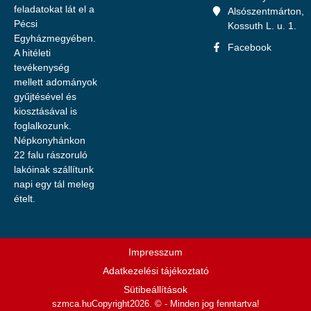
feladatokat lát el a
Alsószentmárton,
Pécsi
Kossuth L. u. 1.
Egyházmegyében.
Facebook
A hitéleti
tevékenység
mellett adományok
gyűjtésével és
kiosztásával is
foglalkozunk.
Népkonyhánkon
22 falu rászoruló
lakóinak szállítunk
napi egy tál meleg
ételt.
Impresszum
Adatkezelési tájékoztató
Sütibeállítások
szmca.hu
Copyright2026. © - Minden jog fenntartva!