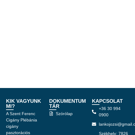
KIK VAGYUNK
DOKUMENTUM
KAPCSOLAT
MI?
TÁR
+36 30 994
A Szent Ferenc
Szórólap
0900
Cigány Plébánia
lankojozsi@gmail.
cigány
pasztorációs
Székhely: 7826