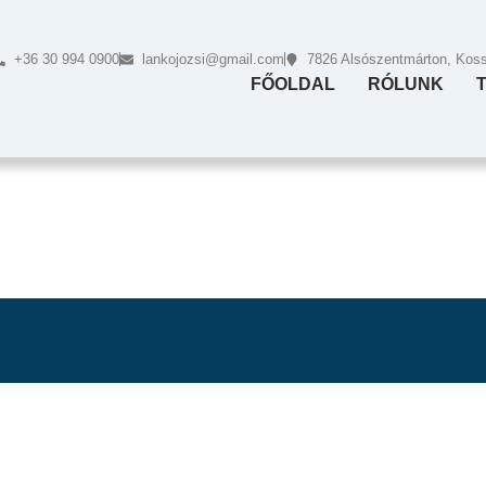
+36 30 994 0900
lankojozsi@gmail.com
7826 Alsószentmárton, Kossu
FŐOLDAL
RÓLUNK