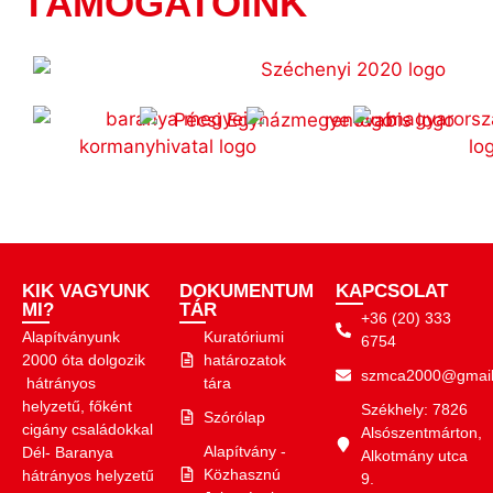
TÁMOGATÓINK
KIK VAGYUNK
DOKUMENTUM
KAPCSOLAT
MI?
TÁR
+36 (20) 333
Alapítványunk
Kuratóriumi
6754
2000 óta dolgozik
határozatok
szmca2000@gmail
hátrányos
tára
helyzetű, főként
Székhely: 7826
Szórólap
cigány családokkal
Alsószentmárton,
Alapítvány -
Dél- Baranya
Alkotmány utca
Közhasznú
hátrányos helyzetű
9.