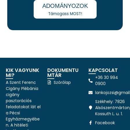
ADOMÁNYOZOK
Támogass MOST!
KIK VAGYUNK
DOKUMENTU
KAPCSOLAT
MI?
MTÁR
+36 30 994
A Szent Ferenc
Szórólap
0900
Cigány Plébánia
lankojozsi@gmai
cigány
pasztorációs
Székhely: 7826
feladatokat lát el
Alsószentmárton
a Pécsi
Kossuth L. u. 1.
Egyházmegyébe
Facebook
n. A hitéleti