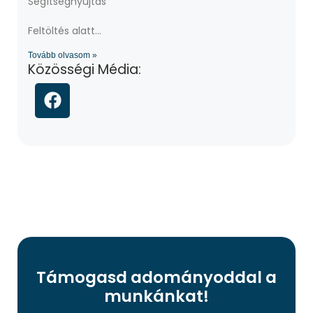
Segítségnyújtás
Feltöltés alatt…
Tovább olvasom »
Közösségi Média:
Támogasd adományoddal a
munkánkat!