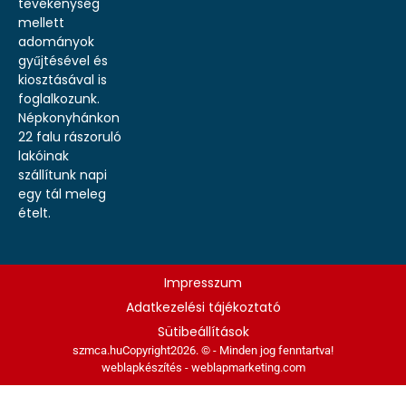
tevékenység
mellett
adományok
gyűjtésével és
kiosztásával is
foglalkozunk.
Népkonyhánkon
22 falu rászoruló
lakóinak
szállítunk napi
egy tál meleg
ételt.
Impresszum
Adatkezelési tájékoztató
Sütibeállítások
szmca.hu
Copyright2026. © - Minden jog fenntartva!
weblapkészítés - weblapmarketing.com