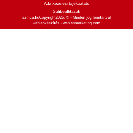
Adatkezelési tájékoztató
Sütibeállítások
szmca.hu
Copyright2026. © - Minden jog fenntartva!
weblapkészítés - weblapmarketing.com